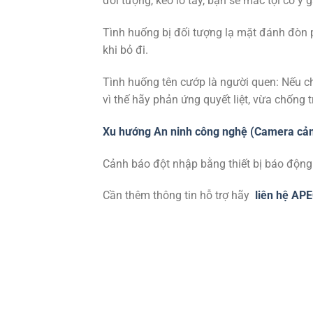
đối tượng, kẻo lỡ tay, bạn sẽ mắc tội cố ý 
Tình huống bị đối tượng lạ mặt đánh đòn 
khi bỏ đi.
Tình huống tên cướp là người quen: Nếu ch
vì thế hãy phản ứng quyết liệt, vừa chống
Xu hướng An ninh công nghệ (Camera cả
Cảnh báo đột nhập bằng thiết bị báo động 
Cần thêm thông tin hỗ trợ hãy
liên hệ AP