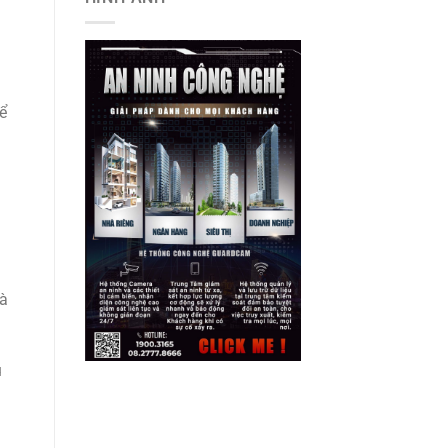
ể
và
ù