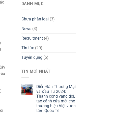
bảo
DANH MỤC
Chưa phân loại
(3)
News
(3)
Recruitment
(4)
t
Tin tức
(20)
a
Tuyển dụng
(5)
Xây
TIN MỚI NHẤT
yếu
Diễn Đàn Thương Mại
ủ,
và Đầu Tư 2024:
Thành công vang dội,
tạo cánh cửa mới cho
thương hiệu Việt vươn
èo
tầm Quốc Tế