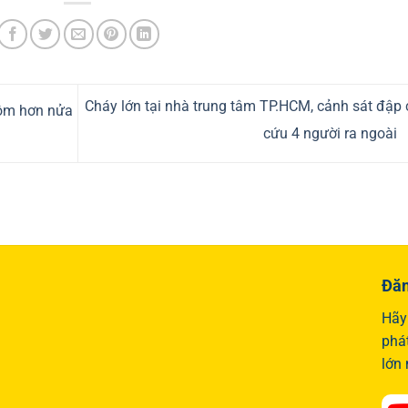
Cháy lớn tại nhà trung tâm TP.HCM, cảnh sát đập
rộm hơn nửa
cứu 4 người ra ngoài
Đăn
Hãy 
phá
lớn