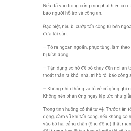
Nếu đã vào trong cổng mới phát hiện có dấ
báo người hỗ trợ và công an.
Đặc biệt, nếu bị cướp tấn công từ bên ngo
đưa tài sản:
– Tỏ ra ngoan ngoãn, phục tùng, làm theo
bị kích động.
– Tận dụng sơ hở để bỏ chạy đến nơi an to
thoát thân ra khỏi nhà, tri hô rồi báo công 
– Không nhìn thẳng và tỏ vẻ cố gắng ghi 
Không nên phản ứng ngay lập tức như giằn
Trong tình huống có thể tự vệ: Trước tiên 
động, cầm vũ khí tấn công, nếu không có h
vào bộ hạ, cẳng chân (ống đồng) thật mạn