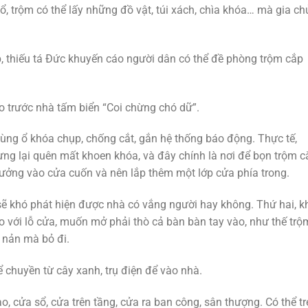
ổ, trộm có thể lấy những đồ vật, túi xách, chìa khóa… mà gia ch
 thiếu tá Đức khuyến cáo người dân có thể đề phòng trộm cắp
o trước nhà tấm biển “Coi chừng chó dữ”.
 dùng ổ khóa chụp, chống cắt, gắn hệ thống báo động. Thực tế,
ưng lại quên mất khoen khóa, và đây chính là nơi để bọn trộm c
tưởng vào cửa cuốn và nên lắp thêm một lớp cửa phía trong.
 sẽ khó phát hiện được nhà có vắng người hay không. Thứ hai, k
 so với lỗ cửa, muốn mở phải thò cả bàn bàn tay vào, như thế trộ
ẽ nản mà bỏ đi.
 chuyền từ cây xanh, trụ điện để vào nhà.
o, cửa sổ, cửa trên tầng, cửa ra ban công, sân thượng. Có thể tr