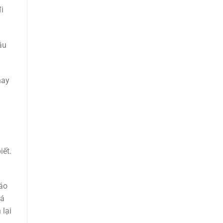
i
ầu
hay
iết.
báo
đá
 lại