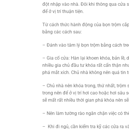
đột nhập vào nhà. Đôi khi thông qua cửa s
để ở vị trí thuận tiện.
Từ cách thức hành động của bọn trộm cắp,
bằng các cách sau:
– Đánh vào tâm lý bọn trộm bằng cách tre
– Gia cố cửa: Hàn lại khoen khóa, bản lề,
nhiều gia chủ đầu tư khóa rất cẩn thận nh
phá mắt xích. Chủ nhà không nên quá tin 
– Chủ nhà nên khóa trong, thứ nhất, trộm
trong nên để ở vị trí hơi cao hoặc hơi sâu
sẽ mất rất nhiều thời gian phá khóa nên s
– Nên làm tường rào ngăn chặn việc có thể
– Khi đi ngủ, cần kiểm tra kỹ các cửa ra và