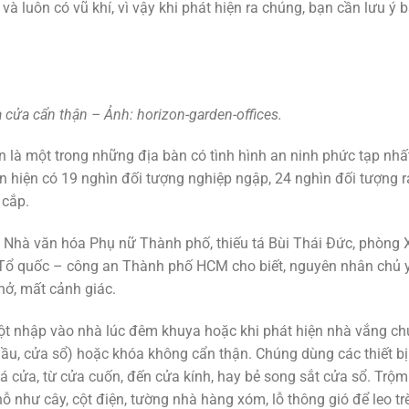
 luôn có vũ khí, vì vậy khi phát hiện ra chúng, bạn cần lưu ý 
 cửa cẩn thận – Ảnh: horizon-garden-offices.
n là một trong những địa bàn có tình hình an ninh phức tạp nhấ
n hiện có 19 nghìn đối tượng nghiệp ngập, 24 nghìn đối tượng r
 cắp.
i Nhà văn hóa Phụ nữ Thành phố, thiếu tá Bùi Thái Đức, phòng 
 Tổ quốc – công an Thành phố HCM cho biết, nguyên nhân chủ 
hở, mất cảnh giác.
ột nhập vào nhà lúc đêm khuya hoặc khi phát hiện nhà vắng ch
lầu, cửa sổ) hoặc khóa không cẩn thận. Chúng dùng các thiết bị
há cửa, từ cửa cuốn, đến cửa kính, hay bẻ song sắt cửa sổ. Trộm
chỗ như cây, cột điện, tường nhà hàng xóm, lỗ thông gió để leo tr