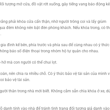
ối tượng mở cửa, đồ vật rớt xuống, gây tiếng vang báo động kẻ
ắng phải khóa cửa cẩn thận, nhờ người trông coi và lấy giùm
 qua đêm không nên bật đèn phòng khách. Nếu khóa trong, có th
.
ộ gia đình kế bên, phía trước và phía sau để cùng nhau có ý thức
 Thông báo số điện thoại trong nhóm hộ tự quản cho nhau.
 hở mà con người có thể chui lọt.
 toàn, nên chia ra nhiều chỗ. Có ý thức bảo vệ tài sản của mình 
oi bảo vệ tài sản.
người thân trong nhà mới biết. Không cắm sẵn chìa khóa ở xe, d
 danh tính vào nhà để tránh tình trạng đối tượng giả danh vào