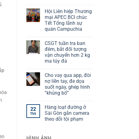
ủ
Hội Liên hiệp Thương
mại APEC BCI chúc
Tết Tổng lãnh sự
quán Campuchia
CSGT tuần tra ban
đêm, bắt đối tượng
vận chuyển hơn 2 kg
ma túy đá
ắp
Cho vay qua app, đòi
nợ liền tay, đe dọa
suốt ngày, ghép hình
hóa
“khủng bố”
m
Hàng loạt đường ở
22
Sài Gòn gắn camera
Th5
theo dõi tội phạm
eo
HÌNH ẢNH