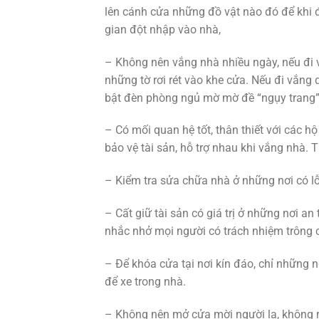
lên cánh cửa những đồ vật nào đó để khi đ
gian đột nhập vào nhà,
– Không nên vắng nhà nhiều ngày, nếu đi v
những tờ rơi rét vào khe cửa. Nếu đi vắng
bật đèn phòng ngủ mờ mờ đề “ngụy trang”
– Có mối quan hệ tốt, thân thiết với các h
bảo vệ tài sản, hỗ trợ nhau khi vắng nhà.
– Kiểm tra sửa chữa nhà ở những nơi có lỗ
– Cất giữ tài sản có giá trị ở những nơi an
nhắc nhở mọi người có trách nhiệm trông c
– Để khóa cửa tại nơi kín đáo, chỉ những 
để xe trong nhà.
– Không nên mở cửa mời người lạ, không rõ