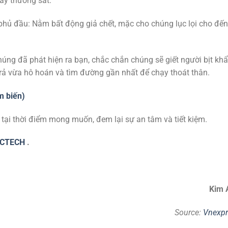
gây thương sát.
phủ đầu: Nằm bất động giả chết, mặc cho chúng lục lọi cho đến
úng đã phát hiện ra bạn, chắc chắn chúng sẽ giết người bịt khẩ
 trả vừa hô hoán và tìm đường gần nhất để chạy thoát thân.
m biến)
tại thời điểm mong muốn, đem lại sự an tâm và tiết kiệm.
ECTECH
.
Kim 
Source:
Vnexpr