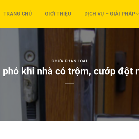
TRANG CHỦ
GIỚI THIỆU
DỊCH VỤ – GIẢI PHÁP
CHƯA PHÂN LOẠI
 phó khi nhà có trộm, cướp đột 