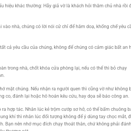
u hiệu khác thường: Hãy giả vờ là khách hỏi thăm chủ nhà rồi đ
ài vào nhà, chúng có lời nói cử chỉ để hăm doạ, khống chế yêu c
 tất cả yêu cầu của chúng, không để chúng có cảm giác bất an 
àn trong nhà, chốt khóa cửa phòng lại, nếu có thể thì bỏ chạy
an.
nhớ mặt chúng. Nếu nhận ra người quen thì cũng vờ như không b
g co, đánh lại hoặc hô hoán kêu cứu, hay dọa sẽ báo công an.
tỏ ra hợp tác. Nhân lúc kẻ trộm cướp sơ hở, có thể bấm chuông 
ung khí thì nhân lúc đối tượng không để ý dùng tay chọc mắt, 
h. Bạn nên nhớ mục đích chạy thoát thân, chứ không phải đánh