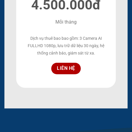
4.500.000đ
Mỗi tháng
Dịch vụ thuê bao bao gồm: 3 Camera AI
FULLHD 1080p, lưu trữ dữ liệu 30 ngày, hệ
thống cảnh báo, giám sát từ xa.
LIÊN HỆ