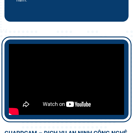
GUARDCAM – DỊCH VỤ AN NINH CÔNG NGHỆ