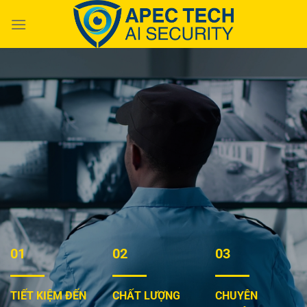
Chuyển
đến
nội
dung
01
02
03
TIẾT KIỆM ĐẾN
CHẤT LƯỢNG
CHUYÊN