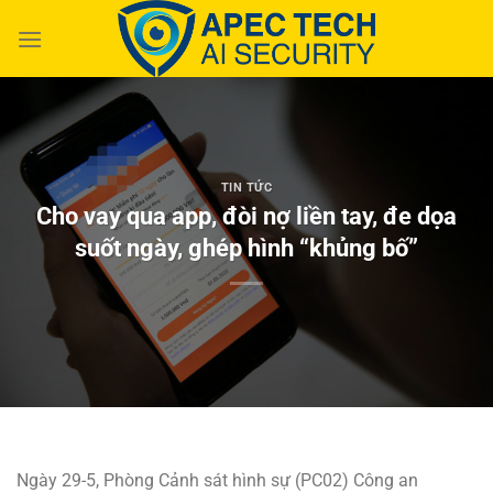
Chuyển
đến
nội
dung
TIN TỨC
Cho vay qua app, đòi nợ liền tay, đe dọa
suốt ngày, ghép hình “khủng bố”
Ngày 29-5, Phòng Cảnh sát hình sự (PC02) Công an