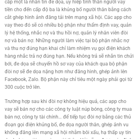
cấp một là nhắn tin đe dọa, uy hiếp tinh thần người vay
tiền cho đến cấp độ ba là khủng bố người thân bằng cách
cắt ghép hình ảnh đăng tải trên mạng xã hội. Các app cho
vay theo đó sẽ có nhiều bộ phận như thẩm định vay, quản
lý hệ thống, nhắc nợ và thu hồi nợ, quản lý nhân viên đòi
nợ và bán nợ. Những người làm việc tại bộ phận nhắc nợ
và thu nợ đúng hạn khai chỉ làm nhiệm vụ gọi điện khách
hàng nhắc trả nợ đúng hạn. Nếu không trả sẽ nhắn tin chửi
bới, đe dọa sẽ chuyển hồ sơ vay của khách qua bộ phận
đòi nợ sẽ đe dọa nặng hơn như đăng hình, ghép ảnh lên
Facebook, Zalo. Bộ phận này chỉ tiêu một ngày phải gọi từ
300 cuộc trở lên.
Trường hợp sau khi đòi nợ không hiệu quả, các app cho
vay sẽ bán nợ cho các công ty luật núp bóng, công ty mua
bán nợ, công ty tài chính… để tiếp tục đòi nợ bằng các thủ
đoạn gọi điện khủng bố, đe dọa người thân, ghép ảnh vu
khống đăng lên mạng xã hội nhằm bôi xấu, hạ thấp uy tín