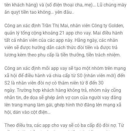
tên khách hàng) và (số điện thoại cha, mẹ)… Lũ chúng mày
ăn quỵt tiền tao không… yên đâu..
Công an xác định Trần Thị Mai, nhân viên Công ty Golden,
quản lý tổng cộng khoảng 21 app cho vay. Mai điều hành
tất cả nhân viên của các app này. Hằng ngày, các nhân
viên sẽ được hướng dẫn cách thức đòi tiền và được trả
lương kèm theo phụ cấp là tiền thưởng, tiền trách nhiệm.
Công an xác định mỗi app vay sẽ tạo một nhóm trên mạng
xã hội để điều hành và chia cấp từ S0 (nhân viên mới) đến
S2 là nhân viên đòi nợ có thâm niên từ 8 đến 30
ngày. Trường hợp khách hàng không trả, nhóm này cũng
nhắn tin, đe dọa sẽ ghép ảnh vợ con của người vay đăng
lên trang mạng làm gái, ghép hình thờ đăng lên mạng xã
hội, dán vào cột điện…
Theo điều tra, các app cho vay sẽ có ba cấp độ đòi nợ. Từ