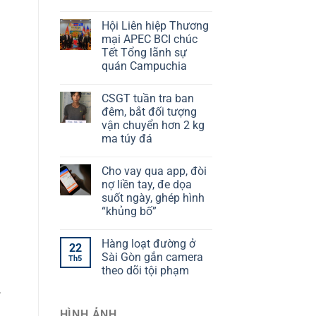
Hội Liên hiệp Thương
mại APEC BCI chúc
Tết Tổng lãnh sự
quán Campuchia
CSGT tuần tra ban
đêm, bắt đối tượng
vận chuyển hơn 2 kg
ma túy đá
Cho vay qua app, đòi
nợ liền tay, đe dọa
suốt ngày, ghép hình
“khủng bố”
Hàng loạt đường ở
22
Sài Gòn gắn camera
Th5
theo dõi tội phạm
.
HÌNH ẢNH