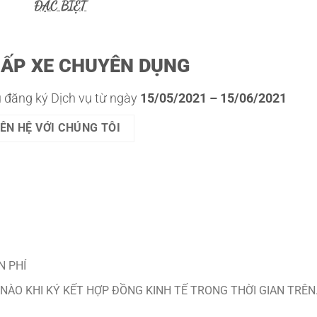
ĐẶ
C BI
Ệ
T
C
ẤP XE CHUYÊN DỤNG
 đăng ký Dịch vụ từ ngày
15/05/2021 – 15/06/2021
IÊN HỆ VỚI CHÚNG TÔI
N PHÍ
 NÀO KHI KÝ KẾT HỢP ĐỒNG KINH TẾ TRONG THỜI GIAN TRÊN