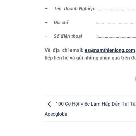
–
Tên Doanh Nghiệp:……………………………
–
Địa chỉ :………………………………
–
Số điện thoại :…………………………
Về địa chỉ email:
es@namthienlong.com
tiếp liên hệ và gửi những phần quà trên 
100 Cơ Hội Việc Làm Hấp Dẫn Tại T
Apecglobal