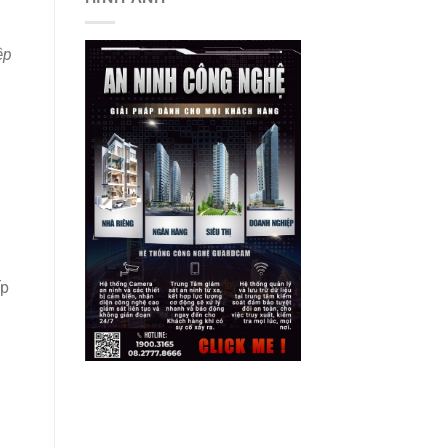
ệp
ếp