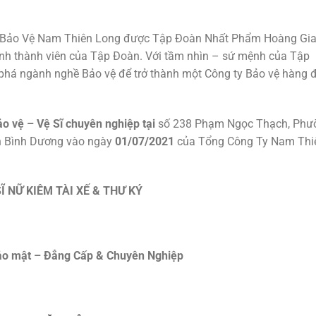
 Bảo Vệ Nam Thiên Long được Tập Đoàn Nhất Phẩm Hoàng Gi
ành thành viên của Tập Đoàn. Với tầm nhìn – sứ mệnh của Tập
 phá ngành nghề Bảo vệ để trở thành một Công ty Bảo vệ hàng 
o vệ – Vệ Sĩ chuyên nghiệp tại
số 238 Phạm Ngọc Thạch, Phư
h Bình Dương vào ngày
01/07/2021
của Tổng Công Ty Nam Thi
SĨ NỮ KIÊM TÀI XẾ & THƯ KÝ
ảo mật –
Đẳng Cấp &
Chuyên
Nghiệp