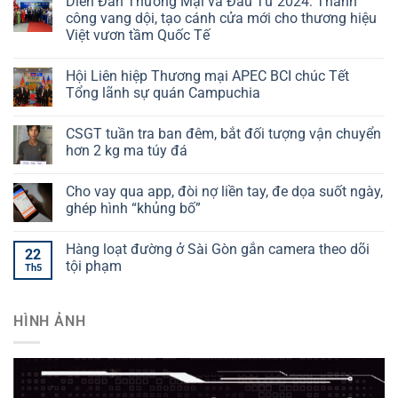
Diễn Đàn Thương Mại và Đầu Tư 2024: Thành
công vang dội, tạo cánh cửa mới cho thương hiệu
Việt vươn tầm Quốc Tế
Hội Liên hiệp Thương mại APEC BCI chúc Tết
Tổng lãnh sự quán Campuchia
CSGT tuần tra ban đêm, bắt đối tượng vận chuyển
hơn 2 kg ma túy đá
Cho vay qua app, đòi nợ liền tay, đe dọa suốt ngày,
ghép hình “khủng bố”
Hàng loạt đường ở Sài Gòn gắn camera theo dõi
22
tội phạm
Th5
HÌNH ẢNH