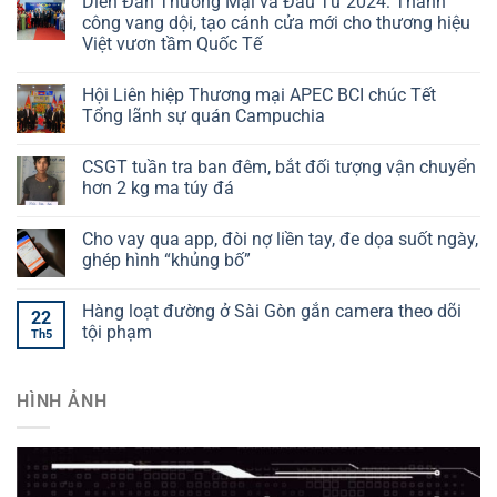
Diễn Đàn Thương Mại và Đầu Tư 2024: Thành
công vang dội, tạo cánh cửa mới cho thương hiệu
Việt vươn tầm Quốc Tế
Hội Liên hiệp Thương mại APEC BCI chúc Tết
Tổng lãnh sự quán Campuchia
CSGT tuần tra ban đêm, bắt đối tượng vận chuyển
hơn 2 kg ma túy đá
Cho vay qua app, đòi nợ liền tay, đe dọa suốt ngày,
ghép hình “khủng bố”
Hàng loạt đường ở Sài Gòn gắn camera theo dõi
22
tội phạm
Th5
HÌNH ẢNH