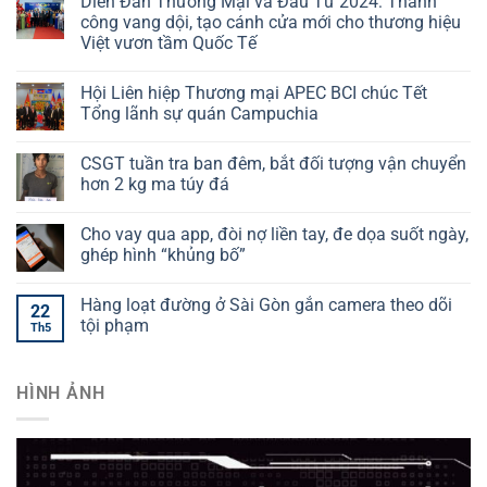
Diễn Đàn Thương Mại và Đầu Tư 2024: Thành
công vang dội, tạo cánh cửa mới cho thương hiệu
Việt vươn tầm Quốc Tế
Hội Liên hiệp Thương mại APEC BCI chúc Tết
Tổng lãnh sự quán Campuchia
CSGT tuần tra ban đêm, bắt đối tượng vận chuyển
hơn 2 kg ma túy đá
Cho vay qua app, đòi nợ liền tay, đe dọa suốt ngày,
ghép hình “khủng bố”
Hàng loạt đường ở Sài Gòn gắn camera theo dõi
22
tội phạm
Th5
HÌNH ẢNH