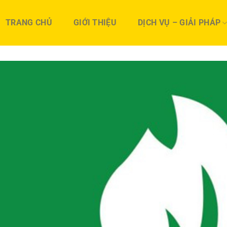
TRANG CHỦ
GIỚI THIỆU
DỊCH VỤ – GIẢI PHÁP