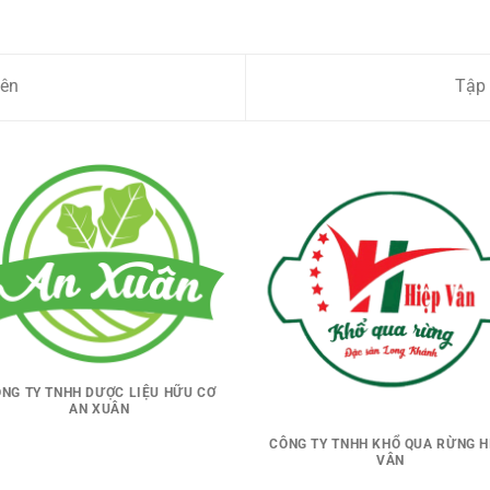
ên
Tập
NG TY TNHH DƯỢC LIỆU HỮU CƠ
AN XUÂN
CÔNG TY TNHH KHỔ QUA RỪNG H
VÂN