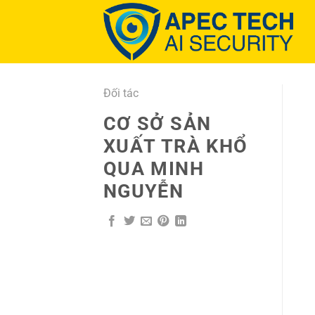
Chuyển
đến
nội
dung
Đối tác
CƠ SỞ SẢN
XUẤT TRÀ KHỔ
QUA MINH
NGUYỄN