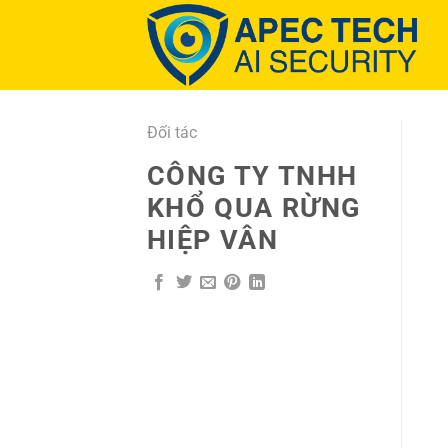
Chuyển
đến
nội
dung
Đối tác
CÔNG TY TNHH
KHỔ QUA RỪNG
HIỆP VÂN