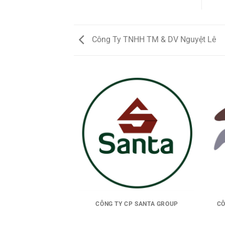
Công Ty TNHH TM & DV Nguyệt Lê
ẦN DƯỢC LIỆU PÙ
CÔNG TY CP SANTA GROUP
CÔ
MÁT