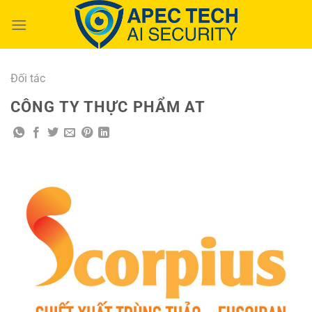
Chuyển
đến
nội
dung
Đối tác
CÔNG TY THỰC PHẨM AT