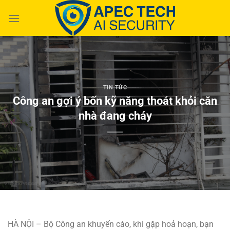
Chuyển
đến
nội
dung
TIN TỨC
Công an gợi ý bốn kỹ năng thoát khỏi căn
nhà đang cháy
HÀ NỘI –
Bộ Công an khuyến cáo, khi gặp hoả hoạn, bạn