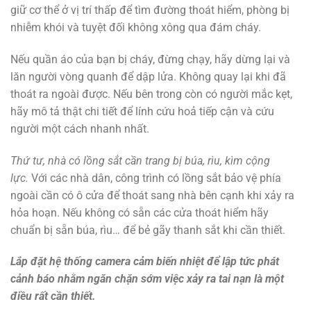
giữ cơ thể ở vị trí thấp để tìm đường thoát hiểm, phòng bị
nhiễm khói và tuyệt đối không xông qua đám cháy.
Nếu quần áo của bạn bị cháy, đừng chạy, hãy dừng lại và
lăn người vòng quanh để dập lửa. Không quay lại khi đã
thoát ra ngoài được. Nếu bên trong còn có người mắc kẹt,
hãy mô tả thật chi tiết để lính cứu hoả tiếp cận và cứu
người một cách nhanh nhất.
Thứ tư, nhà có lồng sắt cần trang bị búa, rìu, kìm cộng
lực.
Với các nhà dân, công trình có lồng sắt bảo vệ phía
ngoài cần có ô cửa để thoát sang nhà bên cạnh khi xảy ra
hỏa hoạn. Nếu không có sẵn các cửa thoát hiểm hãy
chuẩn bị sẵn búa, rìu… để bẻ gãy thanh sắt khi cần thiết.
Lắp đặt hệ thống camera cảm biến nhiệt để lập tức phát
cảnh báo nhằm ngăn chặn sớm việc xảy ra tai nạn là một
điều rất cần thiết.