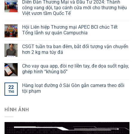
Diễn Đàn Thương Mại và Đầu Tư 2024: Thành
công vang dội, tạo cánh cửa mới cho thương hiệu
Việt vươn tầm Quốc Tế
Hội Liên hiệp Thương mại APEC BCI chúc Tết
Tổng lãnh sự quán Campuchia
CSGT tuần tra ban đêm, bắt đối tượng vận chuyển
hơn 2 kg ma túy đá
Cho vay qua app, đòi nợ liền tay, đe dọa suốt ngày,
ghép hình “khủng bố”
Hàng loạt đường ở Sài Gòn gắn camera theo dõi
22
tội phạm
Th5
HÌNH ẢNH