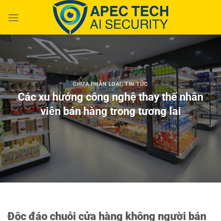
Chuyển
đến
nội
dung
CHƯA PHÂN LOẠI
,
TIN TỨC
Các xu hướng công nghệ thay thế nhân
viên bán hàng trong tương lai
Độc đáo chuỗi cửa hàng không người bán